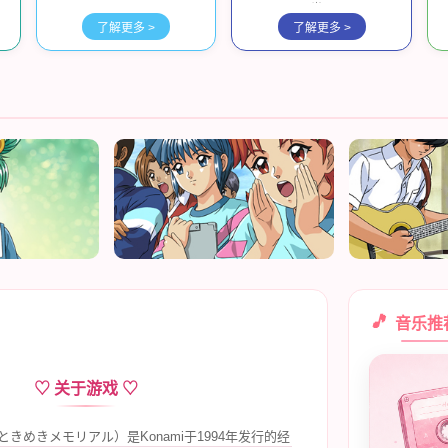
光。
了解更多 >
了解更多 >
🎵
音乐推
♡ 关于游戏 ♡
きめきメモリアル）是Konami于1994年发行的经