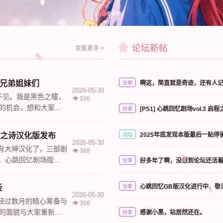
论坛新帖
查看更多 >
的兄弟姐妹们
啊这，简直就是奇迹，还有人记得z
分享
2026-05-30
不见。我是黑色之瞳，
👁️ 336
版的机会，想和大家说
[PS1] 心跳回忆剧场vol.3 
分享
距离XTC...
之诗汉化版发布
2025年底发现本版最后一贴停
活动
2026-05-30
有大神汉化了，三部剧
👁️ 368
春，心跳回忆剧场版
好多年了啊，没想到论坛还活
分享
启程之诗。...
心跳回忆GB版汉化进行中，敬
版
分享
2026-05-30
经过数月的精心筹备与
👁️ 308
新的面貌与大家重新见
感谢小黑，站居然还在。
分享