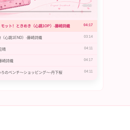
-00:00
04:17
と！モット！ときめき（心跳1OP）-藤崎詩織
03:14
時（心跳1END）-藤崎詩織
04:11
林见晴
04:17
-藤崎詩織
04:11
たいろのベンチ～ショッピング～-丹下桜