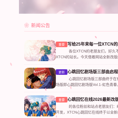
新闻公告
写给25年来每一位XTCN
重要
各位XTCN的老朋友们，好久
XTCN的站长。今天借着网站全新改
几句心里话。&nbsp; &nbsp;时光荏苒，
心跳回忆剧场版三部曲启程
更新
心跳回忆剧场版三部曲终于在
场版即心跳回忆剧场版Vol.1-虹色青
Vol.2-彩之爱歌,心跳回忆剧场版Vol.3-
心跳回忆在线2026最新改
重要
的各位粉丝和站点老朋友们：
开发，XTCN心跳回忆在线终于以全