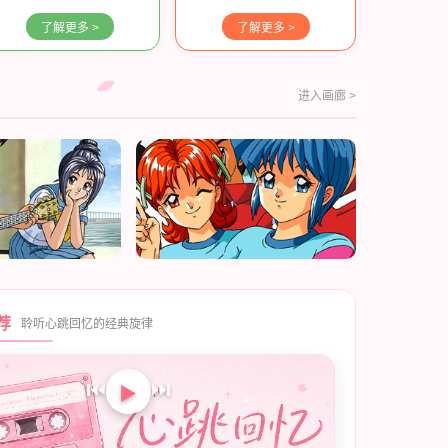
了解更多 >
了解更多 >
进入画廊 >
荐
聆听心跳回忆的经典旋律
⏮
⏭
▶