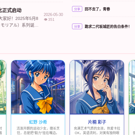
社区，XTCN承载了
回不去了，青春
分享
化正式启动
2026-05-30
家好！2025年5月8
👁️ 351
メモリアル）系列诞生
跪求二代坂城匠的告白条件！
分享
忆HD重置版》（N...
虹野 沙希
片桐 彩子
对
活泼开朗的运动少女，擅长烹
充满艺术气质的女孩，热爱卡拉
着
饪，总是把"毅力"挂在嘴边。
OK，英语流利，对美有独特眼