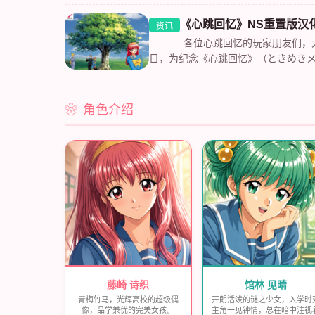
面了！作为国内最早的心跳回忆爱好者
无数玩...
《心跳回忆》NS重置版汉
资讯
各位心跳回忆的玩家朋友们，大
日，为纪念《心跳回忆》（ときめき
30周年，KONAMI正式发售了《心跳回
角色介绍
藤崎 诗织
馆林 见晴
青梅竹马，光辉高校的超级偶
开朗活泼的谜之少女，入学时
像，品学兼优的完美女孩。
主角一见钟情，总在暗中注视