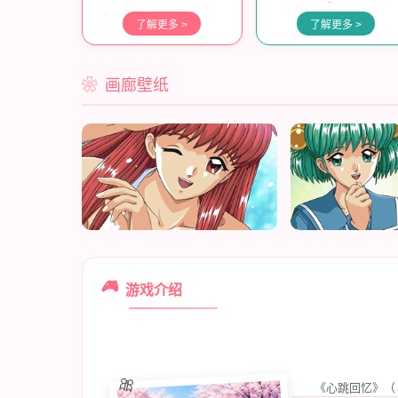
你。
了解更多 >
了解更多 >
画廊壁纸
🎮
游戏介绍
《心跳回忆》（と