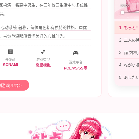
家扮演一名高中男生，在三年校园生活中与多位性
00:00
事。
"心动系统"著称，每位角色都有独特的性格、声优
1. もっ
，带你重温那段青涩美好的心跳时光。
2. 二人の
🏢
💕
🎮
3. 雨-馆
开发商
游戏类型
游戏平台
KONAMI
4. ねがぃ
恋爱模拟
PCE/PS/SS等
5. あし
游戏介绍 >