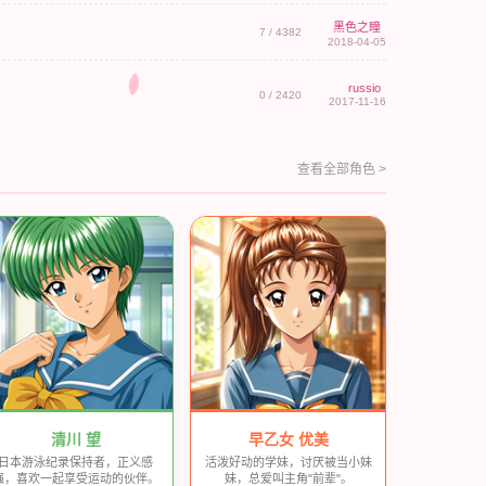
黑色之瞳
7 / 4382
2018-04-05
russio
0 / 2420
2017-11-16
查看全部角色 >
清川 望
早乙女 优美
日本游泳纪录保持者，正义感
活泼好动的学妹，讨厌被当小妹
强，喜欢一起享受运动的伙伴。
妹，总爱叫主角"前辈"。