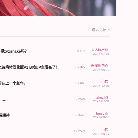
进入论坛 >
百人斩格斯
yxsnake吗？
0 / 76
2026-07-21
恶魔斯内克
启程之诗简体汉化版V1 B站UP主发布了！
3 / 327
2026-05-19
小伟
留在上一个蛇年。
2 / 683
2025-12-04
zhuzhi9
着……
6 / 2504
2024-07-31
hmzcyh
请期待
3 / 3448
2021-08-16
小伟
1 / 2571
2020-05-17